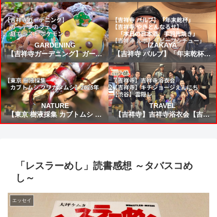
FIFAワールドカップ2026 VSブ
24食目！鹿児島県：ぶり大根
ラジル戦 スタメン&試合結果予
想⚽
GARDENING
IZAKAYA
【吉祥寺ガーデニング】ガーデ
【吉祥寺 バルブ】「年末乾杯」
ンカフェ☕庭でミスド ポケモン
【吉祥寺 やきとんなるせ】「本
🍩
日の日本酒、手羽先焼き」【吉
祥寺 ルポ】「ビーフシチュー」
NATURE
TRAVEL
【東京 樹液採集 カブトムシ ク
【吉祥寺】吉祥寺浴衣会【吉祥
ワガタムシ】2025年
寺】キチジョージえんにち【渋
谷】雲隠レ
「レスラーめし」読書感想 ～タバスコめ
し～
エッセイ