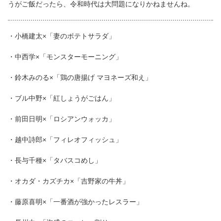
うがご飯だったら、令和時代は大問題になりかねませんね。
・小橋建太×「妻のポテトサラダ」
・中西学×「モンスターモーニング」
・鈴木みのる×「鶏の唐揚げ マヨネーズ和え」
・ブル中野×「紅しょうがごはん」
・前田日明×「ロシアンウォッカ」
・越中詩郎×「フィレオフィッシュ」
・長与千種×「タバスコめし」
・オカダ・カズチカ×「吉野家の牛丼」
・藤原喜明×「一番酒が強かったレスラー」