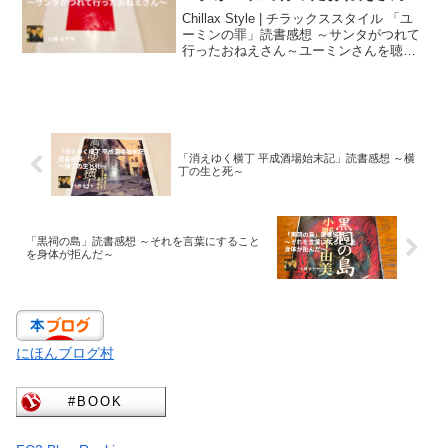
Chillax Style | チラックススタイル 「ユ
ーミンの罪」読書感想 ～サンタがつれて
行ったおねえさん～ユーミンさんを聴き
ながら読みました。私世代ですと、私を
スキーに連れてってのイメージでホイチ
ョイ三部作を見たくなります。サザン、
中島みゆき、山口百恵と並んで私が好き
な歌手でもあります。「ユーミンの罪」
情報
「消えゆく横丁 平成酒場始末記」読書感想 ～横
丁の生と死～
「黒祠の島」読書感想 ～それを言葉にすること
を身体が拒んだ～
にほんブログ村