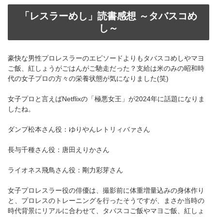
「レスラーめし」読書感想 ～タバスコめ
し～
豪快な男性プロレスラーのエピソードよりもタバスコめしやマヨ
ご飯、紅しょうがごはんがご馳走だった？支給は米のみの昭和時
代の女子プロの方々の栄養状態が気になりました(笑)
女子プロと言えばNetflixの「極悪女王」が2024年に話題になりま
したね。
ダンプ松本さん役：ゆりやんレトリィバァさん
長与千種さん役：唐田えりかさん
ライオネス飛鳥さん役：剛力彩芽さん
女子プロレスラー役の俳優は、撮影前に体重増量込みの身体作り
と、プロレスのトレーニングを行ったそうですが、まさか当時の
時代背景にリアルに合わせて、タバスコご飯やマヨご飯、紅しょ