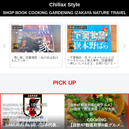
Chillax Style
SHOP
BOOK
COOKING
GARDENING
IZAKAYA
NATURE
TRAVEL
ホラー
青春コメディ
ホ
読書
「黒い家」読書感想 ～あの女は化け
「下妻物語・完 ヤンキーちゃんとロ
「教
ゼ
もんでっせ～
リータちゃんと殺人事件」読書感想
をみ
～淋しいじゃんかよ、お前いないと～
PICK UP
CHILLAX STYLE
COOKING
SAMURAI BLUE（日本代表）
【自炊47都道府県B級グルメ】