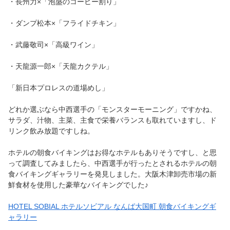
・長州力×「泡盛のコーヒー割り」
・ダンプ松本×「フライドチキン」
・武藤敬司×「高級ワイン」
・天龍源一郎×「天龍カクテル」
「新日本プロレスの道場めし」
どれか選ぶなら中西選手の「モンスターモーニング」ですかね、
サラダ、汁物、主菜、主食で栄養バランスも取れていますし、ド
リンク飲み放題ですしね。
ホテルの朝食バイキングはお得なホテルもありそうですし、と思
って調査してみましたら、中西選手が行ったとされるホテルの朝
食バイキングギャラリーを発見しました。大阪木津卸売市場の新
鮮食材を使用した豪華なバイキングでした♪
HOTEL SOBIAL ホテルソビアル なんば大国町 朝食バイキングギ
ャラリー