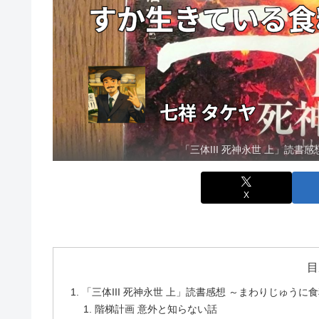
「三体III 死神永世 上」読
X
目
「三体III 死神永世 上」読書感想 ～まわりじゅう
階梯計画 意外と知らない話