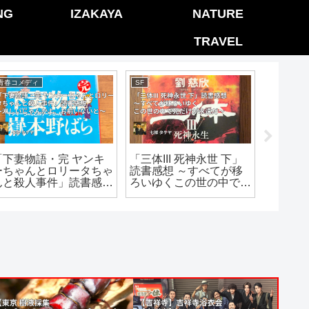
NG
IZAKAYA
NATURE
TRAVEL
青春コメディ
SF
SF
「下妻物語・完 ヤンキ
「三体III 死神永世 下」
「三体II
ーちゃんとロリータちゃ
読書感想 ～すべてが移
読書感想
んと殺人事件」読書感想
ろいゆくこの世の中で死
うに食
～淋しいじゃんかよ、お
だけが永遠だ～
ですか
前いないと～
～