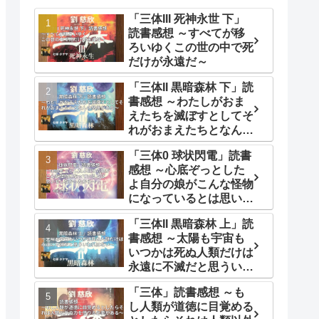
「三体III 死神永世 下」
読書感想 ～すべてが移
ろいゆくこの世の中で死
だけが永遠だ～
「三体II 黒暗森林 下」読
書感想 ～わたしがおま
えたちを滅ぼすとしてそ
れがおまえたちとなんの
関係がある～
「三体0 球状閃電」読書
感想 ～心底ぞっとした
よ自分の娘がこんな怪物
になっているとは思いも
しなかったから～
「三体II 黒暗森林 上」読
書感想 ～太陽も宇宙も
いつかは死ぬ人類だけは
永遠に不滅だと思ういわ
れはない～
「三体」読書感想 ～も
し人類が道徳に目覚める