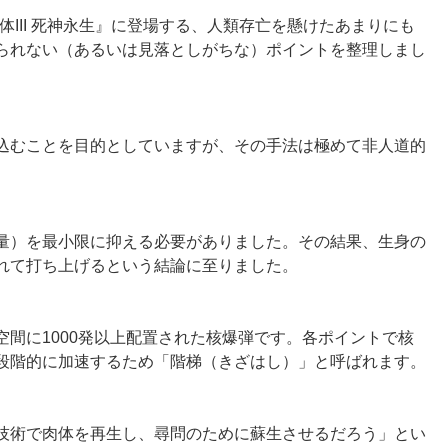
III 死神永生』に登場する、人類存亡を懸けたあまりにも
られない（あるいは見落としがちな）ポイントを整理しまし
込むことを目的としていますが、その手法は極めて非人道的
量）を最小限に抑える必要がありました。その結果、生身の
れて打ち上げるという結論に至りました。
間に1000発以上配置された核爆弾です。各ポイントで核
段階的に加速するため「階梯（きざはし）」と呼ばれます。
技術で肉体を再生し、尋問のために蘇生させるだろう」とい