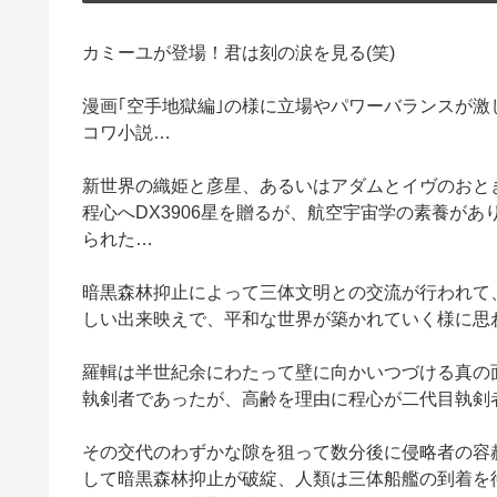
カミーユが登場！君は刻の涙を見る(笑)
漫画｢空手地獄編｣の様に立場やパワーバランスが
コワ小説…
新世界の織姫と彦星、あるいはアダムとイヴのおと
程心へDX3906星を贈るが、航空宇宙学の素養が
られた…
暗黒森林抑止によって三体文明との交流が行われて
しい出来映えで、平和な世界が築かれていく様に思
羅輯は半世紀余にわたって壁に向かいつづける真の
執剣者であったが、高齢を理由に程心が二代目執剣
その交代のわずかな隙を狙って数分後に侵略者の容
して暗黒森林抑止が破綻、人類は三体船艦の到着を