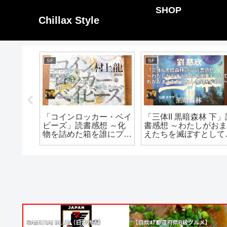
SHOP
Chillax Style
SF
SF
」読書感
「コインロッカー・ベイ
「三体II 黒暗森林 下」
しいあの
ビーズ」読書感想 ～化
書感想 ～わたしがおま
ああああ
物を詰めた箱を誰にプレ
えたちを滅ぼすとして
とおかし
ゼントしてやろうか～
れがおまえたちとなん
関係がある～