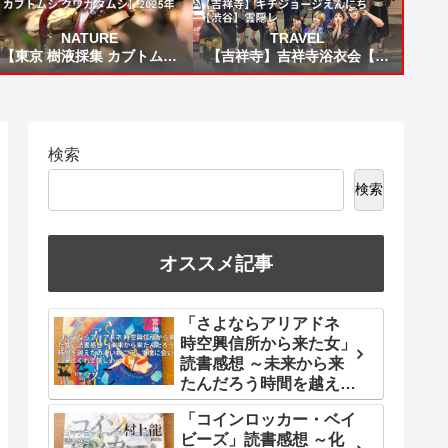
NATURE
TRAVEL
【東京 樹液採集 カブトムシ
【吉祥寺】吉祥寺浴衣会【吉
クワガタムシ】2025年
祥寺】キチジョージえんにち
【渋谷】雲隠レ
検索
検索
オススメ記事
「さよならアリアドネ
時空興信所から来た女」
読書感想 ～未来から来
たんだろう時間を越えた
の凄いねこうして僕に会
「コインロッカー・ベイ
いに来てくれて嬉しい～
ビーズ」読書感想 ～化