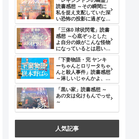
「レキシントンの幽霊」
読書感想 ～その瞬間に
私を捉え支配していた深
い恐怖の投影に過ぎなか
ったのではないか～
「三体0 球状閃電」読書
感想 ～心底ぞっとした
よ自分の娘がこんな怪物
になっているとは思いも
しなかったから～
「下妻物語・完 ヤンキ
ーちゃんとロリータちゃ
んと殺人事件」読書感想
～淋しいじゃんかよ、お
前いないと～
「黒い家」読書感想 ～
あの女は化けもんでっせ
～
人気記事