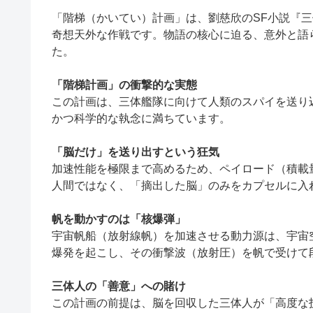
「階梯（かいてい）計画」は、劉慈欣のSF小説『三体
奇想天外な作戦です。物語の核心に迫る、意外と語
た。
「階梯計画」の衝撃的な実態
この計画は、三体艦隊に向けて人類のスパイを送り
かつ科学的な執念に満ちています。
「脳だけ」を送り出すという狂気
加速性能を極限まで高めるため、ペイロード（積載
人間ではなく、「摘出した脳」のみをカプセルに入
帆を動かすのは「核爆弾」
宇宙帆船（放射線帆）を加速させる動力源は、宇宙空
爆発を起こし、その衝撃波（放射圧）を帆で受けて
三体人の「善意」への賭け
この計画の前提は、脳を回収した三体人が「高度な