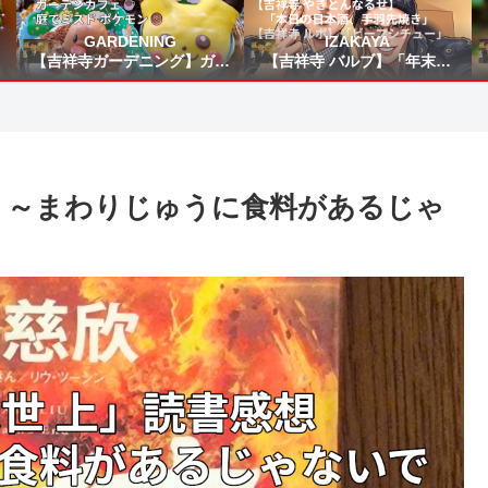
GARDENING
IZAKAYA
【吉祥寺ガーデニング】ガー
【吉祥寺 バルブ】「年末乾
り
デンカフェ☕庭でミスド ポケ
杯」【吉祥寺 やきとんなる
モン🍩
せ】「本日の日本酒、手羽先
焼き」【吉祥寺 ルポ】「ビー
フシチュー」
感想 ～まわりじゅうに食料があるじゃ