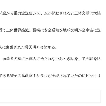
間艦から重力波送信システムが起動されると三体文明は太陽
瞬で三体世界殲滅…羅輯は安全通知を地球文明が全宇宙に送
人に鹵獲された雲天明と会談する。
、面壁者の様に三体人に悟られないおとぎ話をして会談を終
である智子の遮蔽室！サラッが実現されていたのにビックリ