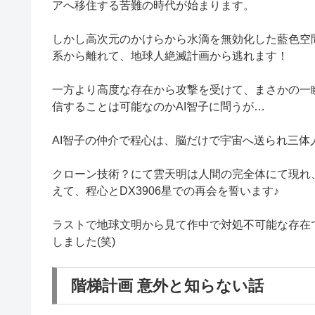
アへ移住する苦難の時代が始まります。
しかし高次元のかけらから水滴を無効化した藍色空
系から離れて、地球人絶滅計画から逃れます！
一方より高度な存在から攻撃を受けて、まさかの一
信することは可能なのかAI智子に問うが…
AI智子の仲介で程心は、脳だけで宇宙へ送られ三体
クローン技術？にて雲天明は人間の完全体にて現れ
えて、程心とDX3906星での再会を誓います♪
ラストで地球文明から見て作中で対処不可能な存在
しました(笑)
階梯計画 意外と知らない話