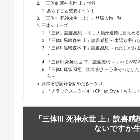
「三体III 死神永世 上」情報
あらすじと重要ポイント
「三体Ⅲ 死神永生（上）」登場人物一覧
三体シリーズ
「三体」読書感想 ～もし人類が道徳に目覚め
「三体II 黒暗森林 上」読書感想 ～太陽も
「三体II 黒暗森林 下」読書感想 ～わたし
～
「三体III 死神永世 下」読書感想 ～すべて
「三体0 球状閃電」読書感想 ～心底ぞっとし
ら～
読書感想記録を始めたきっかけ
「チラックススタイル（Chillax Style：ち
「三体III 死神永世 上」読
ないですか