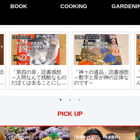
BOOK
COOKING
GARDENI
ミステリー
伝奇ミステリー
読
「第四の扉」読書感想
「神々の遺品」読書感想
～人間なんて残酷なもの
～数字と星が神の正体な
そ
だぼくは去ることにした
のです～
の
よ～
PICK UP