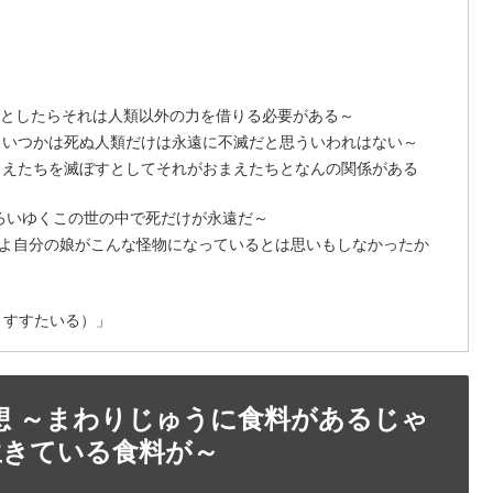
るとしたらそれは人類以外の力を借りる必要がある～
宇宙もいつかは死ぬ人類だけは永遠に不滅だと思ういわれはない～
がおまえたちを滅ぼすとしてそれがおまえたちとなんの関係がある
が移ろいゆくこの世の中で死だけが永遠だ～
たよ自分の娘がこんな怪物になっているとは思いもしなかったか
らっくすすたいる）」
書感想 ～まわりじゅうに食料があるじゃ
生きている食料が～