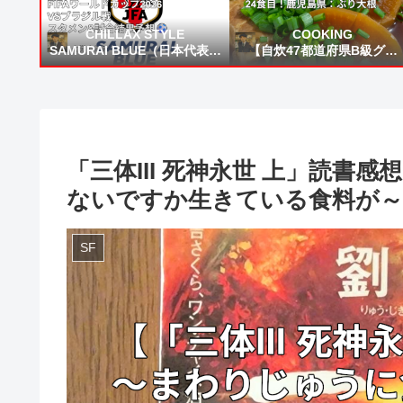
CHILLAX STYLE
COOKING
SAMURAI BLUE（日本代表）
【自炊47都道府県B級グル
FIFAワールドカップ2026 VS
メ】24食目！鹿児島県：ぶ
ブラジル戦 スタメン&試合結
大根
果予想⚽
「三体III 死神永世 上」読書
ないですか生きている食料が～
SF