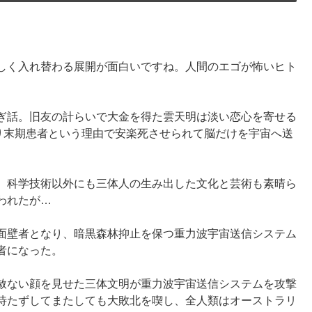
激しく入れ替わる展開が面白いですね。人間のエゴが怖いヒト
ぎ話。旧友の計らいで大金を得た雲天明は淡い恋心を寄せる
あり末期患者という理由で安楽死させられて脳だけを宇宙へ送
、科学技術以外にも三体人の生み出した文化と芸術も素晴ら
われたが…
面壁者となり、暗黒森林抑止を保つ重力波宇宙送信システム
者になった。
赦ない顔を見せた三体文明が重力波宇宙送信システムを攻撃
待たずしてまたしても大敗北を喫し、全人類はオーストラリ