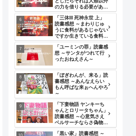
としたらそれは人類以外
の力を借りる必要がある
～
「三体III 死神永世 上」
読書感想 ～まわりじゅ
うに食料があるじゃない
ですか生きている食料が
～
「ユーミンの罪」読書感
想 ～サンタがつれて行
ったおねえさん～
「ぼぎわんが、来る」読
書感想 ～あんなえらい
もん呼ばな来ぉへんやろ
～
「下妻物語 ヤンキーち
ゃんとロリータちゃん」
読書感想 ～心意気さえ
ベルサーチならさ偽物も
本物も変わりはないよ～
「黒い家」読書感想 ～