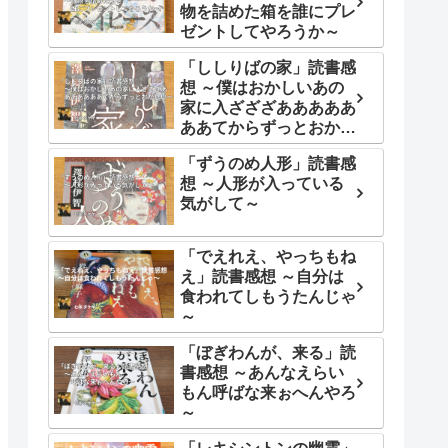
物を詰めた箱を誰にプレ
ゼントしてやろうか～
「ししりばの家」読書感
想 ～僕はおかしいあの
家に入ざざざあああああ
ああてからずっとおかし
い～
「ずうのめ人形」読書感
想 ～人形が入っている
気がして～
「でえれえ、やっちもね
え」読書感想 ～自分は
食われてしもうたんじゃ
～
「ぼぎわんが、来る」読
書感想 ～あんなえらい
もん呼ばな来ぉへんやろ
～