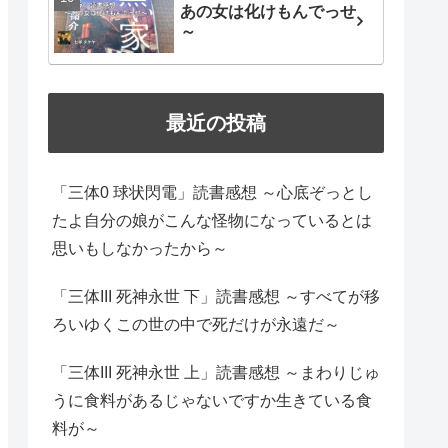
あの女は化けもんでっせ
～
最近の投稿
「三体0 球状閃電」読書感想 ～心底ぞっとし
たよ自分の娘がこんな怪物になっているとは
思いもしなかったから～
「三体III 死神永世 下」読書感想 ～すべてが移
ろいゆくこの世の中で死だけが永遠だ～
「三体III 死神永世 上」読書感想 ～まわりじゅ
うに食料があるじゃないですか生きている食
料が～