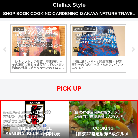
Chillax Style
SHOP
BOOK
COOKING
GARDENING
IZAKAYA
NATURE
TRAVEL
ホラー
伝奇ミステリー
ホ
底
「レキシントンの幽霊」読書感想 ～
「海に消えた神々」読書感想 ～捏造
「ぼ
物に
その瞬間に私を捉え支配していた深い
事件そのものが捏造されたということ
んな
から
恐怖の投影に過ぎなかったのではない
になる～
か～
PICK UP
CHILLAX STYLE
COOKING
SAMURAI BLUE（日本代表）
【自炊47都道府県B級グルメ】